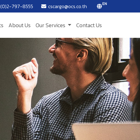
EN
(0)2-797-8555
cscargo@ocs.co.th
ts
About Us
Our Services
Contact Us