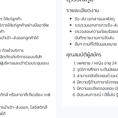
รายละเอียดงาน
 ให้แก่ลูกค้า
รับ-ส่ง เอกสารและพัสดุ
การให้แก่ลูกค้าอย่างมืออาชีพ
รวบรวมเอกสารการรับ-ส่ง
ค้า
ตรวจสอบความเรียบร้อยขอ
รนำเข้า-ส่งออกลูกค้าให้
บันทึกรายงานการจัดส่ง
อืนๆ ตามที่ได้รับมอบหมาย
้า ด้วยใจบริการ
คุณสมบัติผู้สมัคร
ลิตภัณฑ์บริการของบริษัท
บริหารและเข้าร่วมประชุมของ
เพศชาย / หญิง อายุ 24 ป
วุฒิการศึกษา ระดับมัธยมศ
สามารถขับขี่รถยนต์ และม
มีความรุ้ด้านภาษาอังกฤ
มีความละเอียดรอบคอบ ม
กส์ หรือสาขาที่เกี่ยวข้อง จะพิ
มีประสบการณ์ 1 ปีขึ้นไป 
การนำเข้า-ส่งออก, โลจิสติกส์
ธ์ดี